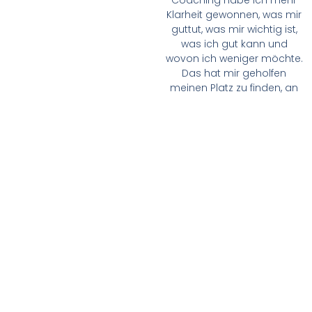
Coaching habe ich mehr
Klarheit gewonnen, was mir
guttut, was mir wichtig ist,
was ich gut kann und
wovon ich weniger möchte.
Das hat mir geholfen
meinen Platz zu finden, an
dem ich mich wohl fühle
und Wirkung entfalten kann.
Als Coachin und
Personalentwicklerin
möchte ich gerne anderen
eine ähnliche Erfahrung
ermöglichen. Ich liebe es,
mit Menschen
zusammenzuarbeiten und
zur Lösungsfindung
beizutragen. Dabei ist mein
Ziel, dich auf deinem
individuellen Weg zu
unterstützen und dir dabei